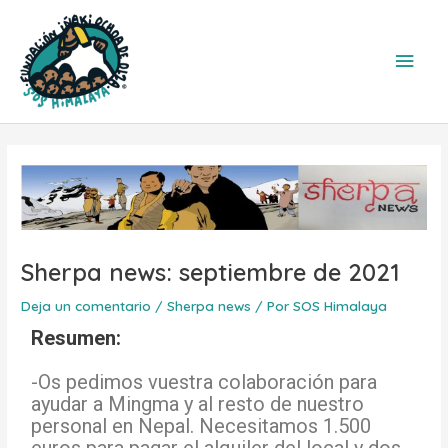
Ir
Men
al
contenido
princ
Navegación
de
entradas
Sherpa news: septiembre de 2021
Deja un comentario
/
Sherpa news
/ Por
SOS Himalaya
Resumen:
-Os pedimos vuestra colaboración para
ayudar a Mingma y al resto de nuestro
personal en Nepal. Necesitamos 1.500
euros para pagar el alquiler del local y dos