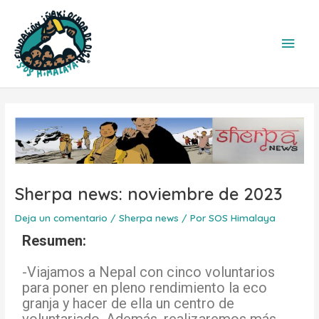
Ir
Men
al
contenido
princ
Navegación
de
entradas
Sherpa news: noviembre de 2023
Deja un comentario
/
Sherpa news
/ Por
SOS Himalaya
Resumen:
-Viajamos a Nepal con cinco voluntarios
para poner en pleno rendimiento la eco
granja y hacer de ella un centro de
voluntariado. Además, realizaremos más