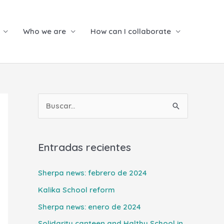
Who we are
How can I collaborate
B
u
s
Entradas recientes
c
a
Sherpa news: febrero de 2024
r
Kalika School reform
p
Sherpa news: enero de 2024
o
Solidarity canteen and Halthy School in