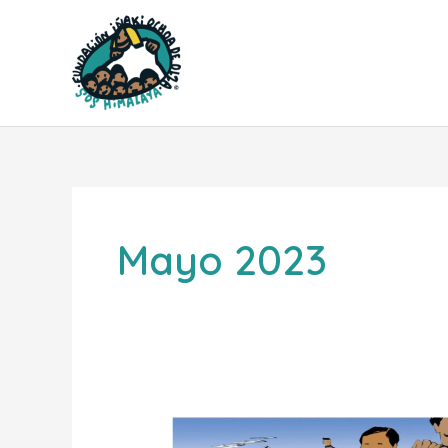
Ir
al
contenido
Mayo 2023
Sherpa