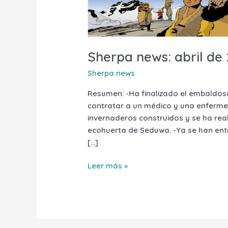
news:
abril
de
2023
Sherpa news: abril de
Sherpa news
Resumen: -Ha finalizado el embaldos
contratar a un médico y una enfermer
invernaderos construidos y se ha rea
ecohuerta de Seduwa. -Ya se han ent
[…]
Leer más »